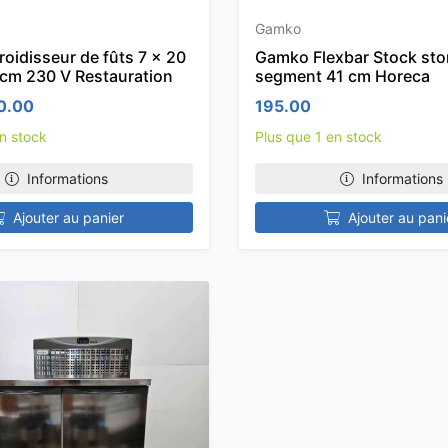
Gamko
roidisseur de fûts 7 x 20
Gamko Flexbar Stock sto
5 cm 230 V Restauration
segment 41 cm Horeca
prix initial était : 475.00.
Le prix actuel est : 380.00.
0.00
195.00
en stock
Plus que 1 en stock
Informations
Informations
Ajouter au panier
Ajouter au pani