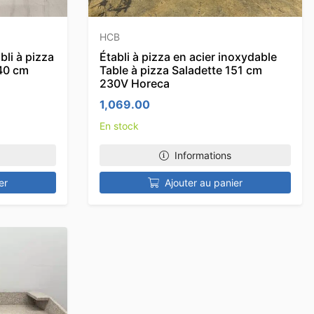
HCB
li à pizza
Établi à pizza en acier inoxydable
140 cm
Table à pizza Saladette 151 cm
230V Horeca
1,069.00
En stock
Informations
er
Ajouter au panier