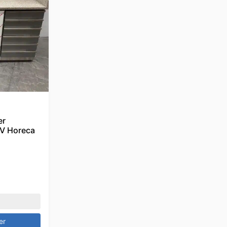
er
0V Horeca
er