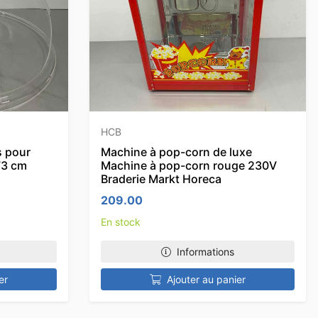
HCB
s pour
Machine à pop-corn de luxe
73 cm
Machine à pop-corn rouge 230V
Braderie Markt Horeca
209.00
En stock
Informations
er
Ajouter au panier