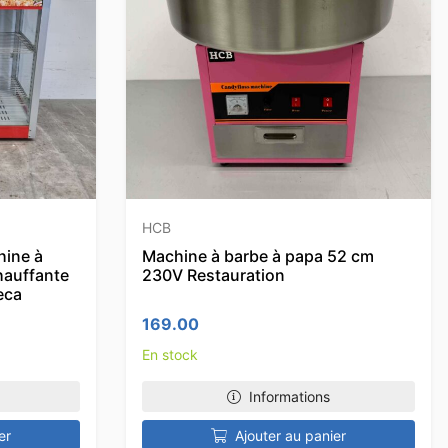
HCB
hine à
Machine à barbe à papa 52 cm
hauffante
230V Restauration
eca
169.00
En stock
Informations
er
Ajouter au panier