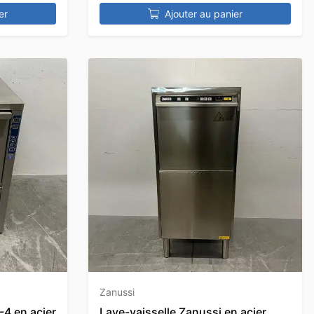
er
Ajouter au panier
Zanussi
4 en acier
Lave-vaisselle Zanussi en acier