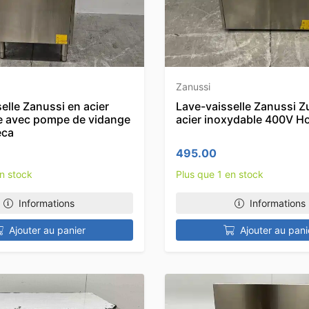
Zanussi
elle Zanussi en acier
Lave-vaisselle Zanussi Z
e avec pompe de vidange
acier inoxydable 400V H
eca
495.00
en stock
Plus que 1 en stock
Informations
Informations
Ajouter au panier
Ajouter au pani