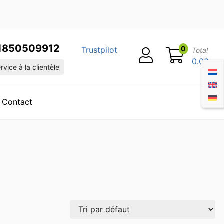
1850509912
0
Trustpilot
Total
0.00
vice à la clientèle
Contact