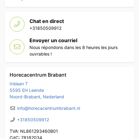
Chat en direct
+31850509912
Envoyer un courriel
Nous répondons dans les 8 heures les jours
ouvrables !
Horecacentrum Brabant
Irislaan 7
5595 EH Leende
Noord-Brabant, Nederland
info@horecacentrumbrabant.nl
+31850509912
TVA: NL861293460B01
CdC: 78182034