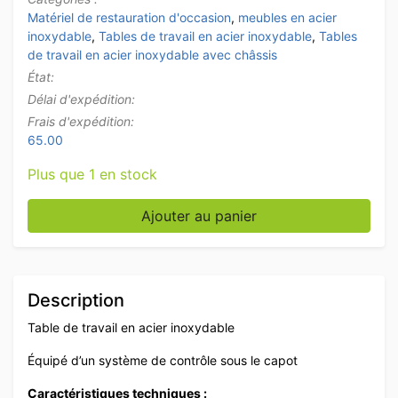
Matériel de restauration d'occasion
,
meubles en acier
inoxydable
,
Tables de travail en acier inoxydable
,
Tables
de travail en acier inoxydable avec châssis
État:
Délai d'expédition:
Frais d'expédition:
65.00
Plus que 1 en stock
quantité de Table de travail en acier inoxydable avec p
Ajouter au panier
Description
Table de travail en acier inoxydable
Équipé d’un système de contrôle sous le capot
Caractéristiques techniques :