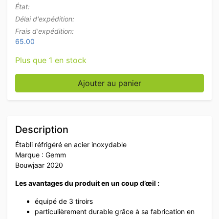
État:
Délai d'expédition:
Frais d'expédition:
65.00
Plus que 1 en stock
quantité de Gemm Chiller en acier inoxydable 3 tiroi
Ajouter au panier
Description
Établi réfrigéré en acier inoxydable
Marque : Gemm
Bouwjaar 2020
Les avantages du produit en un coup d’œil :
équipé de 3 tiroirs
particulièrement durable grâce à sa fabrication en