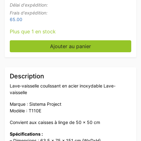
Délai d'expédition:
Frais d'expédition:
65.00
Plus que 1 en stock
quantité de Acier inoxydable Sistema Project Lave-vais
Ajouter au panier
Description
Lave-vaisselle coulissant en acier inoxydable Lave-
vaisselle
Marque : Sistema Project
Modèle : T110E
Convient aux caisses à linge de 50 x 50 cm
Spécifications :
– Dimensions : 63,5 x 75 x 151 cm (WxDxH)