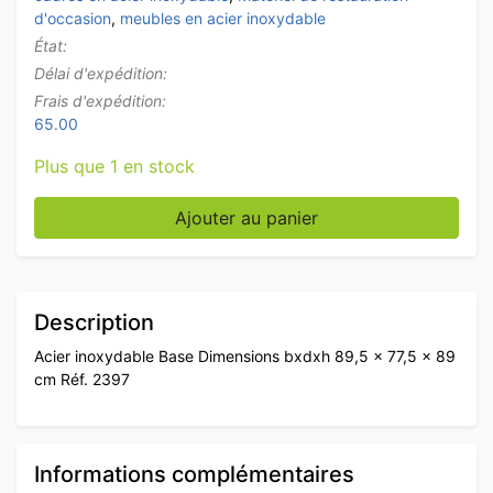
d'occasion
,
meubles en acier inoxydable
État:
Délai d'expédition:
Frais d'expédition:
65.00
Plus que 1 en stock
quantité de Chariot en acier inoxydable 89,5 cm Hore
Ajouter au panier
Description
Acier inoxydable Base Dimensions bxdxh 89,5 x 77,5 x 89
cm Réf. 2397
Informations complémentaires