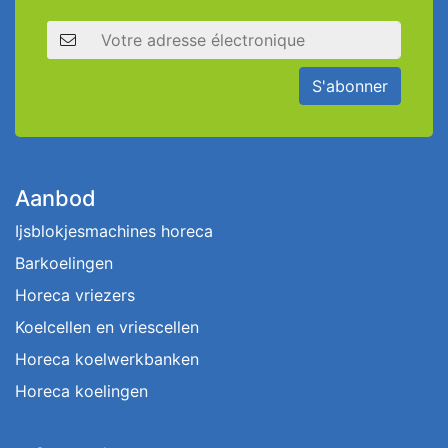
Adresse électronique
S'abonner
Aanbod
Ijsblokjesmachines horeca
Barkoelingen
Horeca vriezers
Koelcellen en vriescellen
Horeca koelwerkbanken
Horeca koelingen