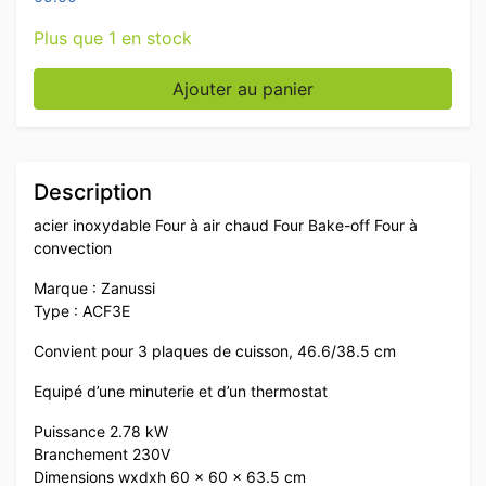
Plus que 1 en stock
quantité de Four à air chaud à convection Zanussi en 
Ajouter au panier
Description
acier inoxydable Four à air chaud Four Bake-off Four à
convection
Marque : Zanussi
Type : ACF3E
Convient pour 3 plaques de cuisson, 46.6/38.5 cm
Equipé d’une minuterie et d’un thermostat
Puissance 2.78 kW
Branchement 230V
Dimensions wxdxh 60 x 60 x 63.5 cm