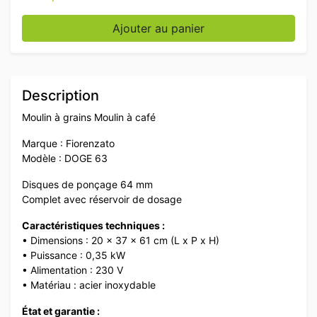
quantité de Fiorenzato Moulin à grains avec réservoir
Ajouter au panier
Description
Moulin à grains Moulin à café
Marque : Fiorenzato
Modèle : DOGE 63
Disques de ponçage 64 mm
Complet avec réservoir de dosage
Caractéristiques techniques :
• Dimensions : 20 x 37 x 61 cm (L x P x H)
• Puissance : 0,35 kW
• Alimentation : 230 V
• Matériau : acier inoxydable
État et garantie :