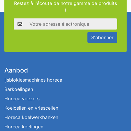
Restez à l'écoute de notre gamme de produits
!
Adresse électronique
S'abonner
Aanbod
Ijsblokjesmachines horeca
Barkoelingen
Horeca vriezers
Koelcellen en vriescellen
Horeca koelwerkbanken
Horeca koelingen