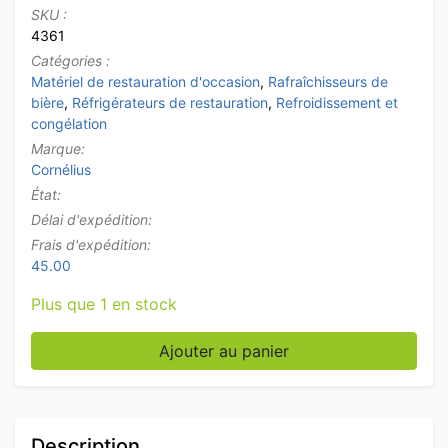
SKU :
4361
Catégories :
Matériel de restauration d'occasion
,
Rafraîchisseurs de
bière
,
Réfrigérateurs de restauration
,
Refroidissement et
congélation
Marque:
Cornélius
État:
Délai d'expédition:
Frais d'expédition:
45.00
Plus que 1 en stock
quantité de Refroidisseur Cornelius Postmix en acier 
Ajouter au panier
Description