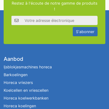
Restez à l'écoute de notre gamme de produits
!
Adresse électronique
S'abonner
Aanbod
Ijsblokjesmachines horeca
Barkoelingen
Horeca vriezers
Koelcellen en vriescellen
Horeca koelwerkbanken
Horeca koelingen