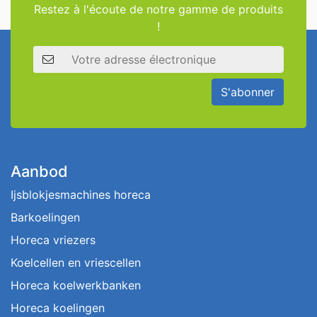
Restez à l'écoute de notre gamme de produits
!
Adresse électronique
S'abonner
Aanbod
Ijsblokjesmachines horeca
Barkoelingen
Horeca vriezers
Koelcellen en vriescellen
Horeca koelwerkbanken
Horeca koelingen