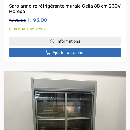
Saro armoire réfrigérante murale Celia 88 cm 230V
Horeca
Le prix initial était : 1,795.00.
Le prix actuel est : 1,195.00.
1,195.00
1,795.00
Plus que 1 en stock
Informations
Ajouter au panier