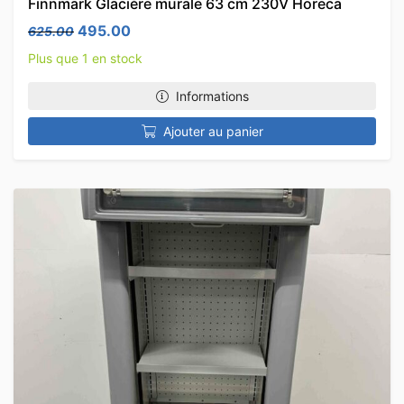
Finnmark Glacière murale 63 cm 230V Horeca
Le prix initial était : 625.00.
Le prix actuel est : 495.00.
495.00
625.00
Plus que 1 en stock
Informations
Ajouter au panier