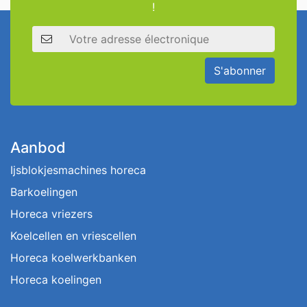
!
Adresse électronique
S'abonner
Aanbod
Ijsblokjesmachines horeca
Barkoelingen
Horeca vriezers
Koelcellen en vriescellen
Horeca koelwerkbanken
Horeca koelingen