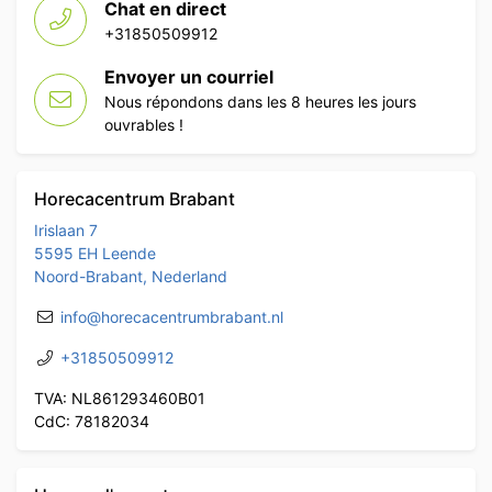
Chat en direct
+31850509912
Envoyer un courriel
Nous répondons dans les 8 heures les jours
ouvrables !
Horecacentrum Brabant
Irislaan 7
5595 EH Leende
Noord-Brabant, Nederland
info@horecacentrumbrabant.nl
+31850509912
TVA: NL861293460B01
CdC: 78182034