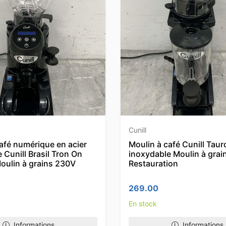
Cunill
afé numérique en acier
Moulin à café Cunill Taur
 Cunill Brasil Tron On
inoxydable Moulin à gra
ulin à grains 230V
Restauration
269.00
En stock
Informations
Informations