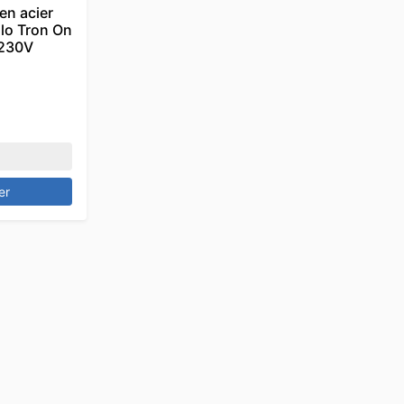
en acier
ilo Tron On
 230V
er