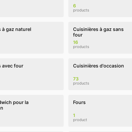
6
products
 à gaz naturel
Cuisinières à gaz sans
four
16
products
s avec four
Cuisinières d'occasion
73
products
dwich pour la
Fours
on
1
product