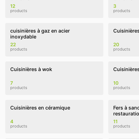
12
3
products
products
cuisinières à gaz en acier
Cuisinières
inoxydable
22
20
products
products
Cuisinières à wok
Cuisinière
7
10
products
products
Cuisinières en céramique
Fers à san
restaurati
4
11
products
products