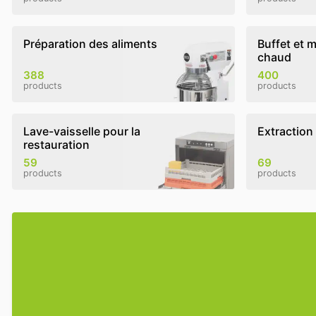
Préparation des aliments
Buffet et m
chaud
388
400
products
products
Lave-vaisselle pour la
Extraction
restauration
59
69
products
products