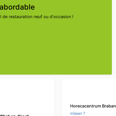
x abordable
 de restauration neuf ou d'occasion !
Horecacentrum Braban
Irislaan 7