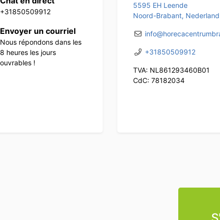
Chat en direct
5595 EH Leende
+31850509912
Noord-Brabant, Nederland
Envoyer un courriel
info@horecacentrumbra
Nous répondons dans les
+31850509912
8 heures les jours
ouvrables !
TVA: NL861293460B01
CdC: 78182034
S