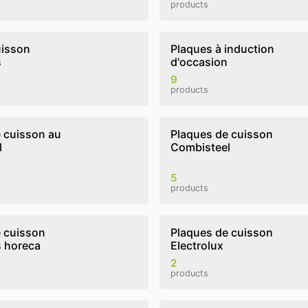
products
uisson
Plaques à induction
s
d'occasion
9
products
 cuisson au
Plaques de cuisson
l
Combisteel
5
products
 cuisson
Plaques de cuisson
s horeca
Electrolux
2
products