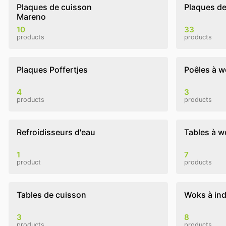
Plaques de cuisson
Plaques de 
Mareno
10
33
products
products
Plaques Poffertjes
Poêles à w
4
3
products
products
Refroidisseurs d'eau
Tables à w
1
7
product
products
Tables de cuisson
Woks à ind
3
8
products
products