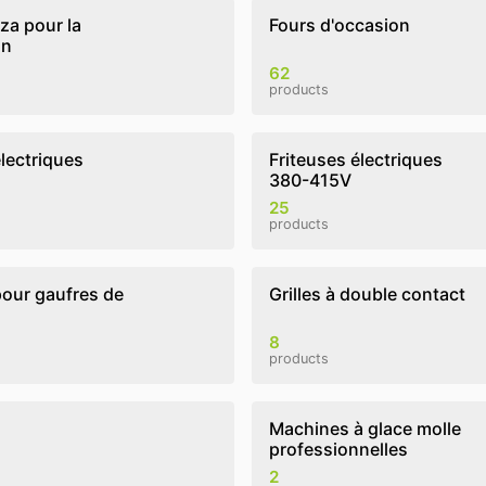
za pour la
Fours d'occasion
on
62
products
électriques
Friteuses électriques
380-415V
25
products
pour gaufres de
Grilles à double contact
8
products
Machines à glace molle
professionnelles
2