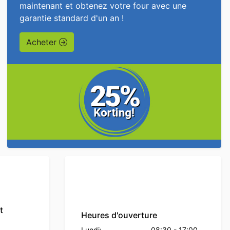
maintenant et obtenez votre four avec une
garantie standard d'un an !
Acheter
t
Heures d'ouverture
Lundi:
08:30
-
17:00