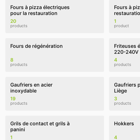
Fours à pizza électriques
Fours à piz
pour la restauration
restaurati
20
1
products
product
Fours de régénération
Friteuses 
220-240V
8
4
products
products
Gaufriers en acier
Gaufriers 
inoxydable
Liège
19
3
products
products
Grils de contact et grils à
Hokkers
panini
1
4