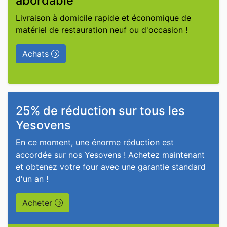
abordable
Livraison à domicile rapide et économique de
matériel de restauration neuf ou d'occasion !
Achats
25% de réduction sur tous les
Yesovens
En ce moment, une énorme réduction est
accordée sur nos Yesovens ! Achetez maintenant
et obtenez votre four avec une garantie standard
d'un an !
Acheter