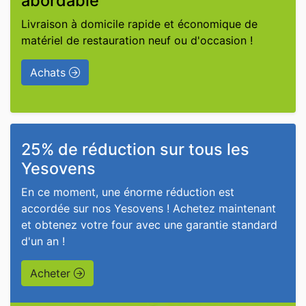
abordable
Livraison à domicile rapide et économique de
matériel de restauration neuf ou d'occasion !
Achats
25% de réduction sur tous les
Yesovens
En ce moment, une énorme réduction est
accordée sur nos Yesovens ! Achetez maintenant
et obtenez votre four avec une garantie standard
d'un an !
Acheter