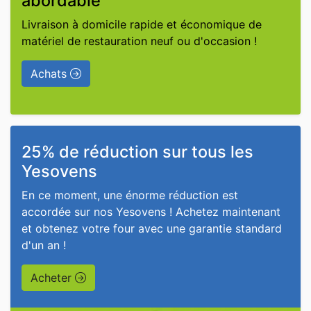
abordable
Livraison à domicile rapide et économique de
matériel de restauration neuf ou d'occasion !
Achats
25% de réduction sur tous les
Yesovens
En ce moment, une énorme réduction est
accordée sur nos Yesovens ! Achetez maintenant
et obtenez votre four avec une garantie standard
d'un an !
Acheter