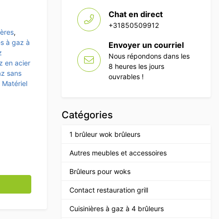
Chat en direct
+31850509912
ières
,
es à gaz à
Envoyer un courriel
z
Nous répondons dans les
z en acier
8 heures les jours
az sans
ouvrables !
,
Matériel
Catégories
1 brûleur wok brûleurs
Autres meubles et accessoires
Brûleurs pour woks
x 4 en acier inoxydable 340 cm Horeca
Contact restauration grill
Cuisinières à gaz à 4 brûleurs