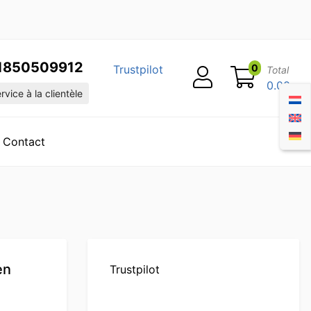
1850509912
0
Trustpilot
Total
0.00
vice à la clientèle
Contact
en
Trustpilot