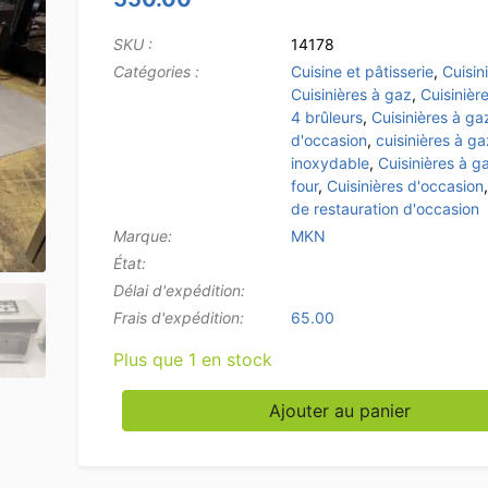
SKU :
14178
Catégories :
Cuisine et pâtisserie
,
Cuisin
Cuisinières à gaz
,
Cuisinièr
4 brûleurs
,
Cuisinières à ga
d'occasion
,
cuisinières à ga
inoxydable
,
Cuisinières à g
four
,
Cuisinières d'occasion
de restauration d'occasion
Marque:
MKN
État:
Délai d'expédition:
Frais d'expédition:
65.00
Plus que 1 en stock
quantité de Plaque de cuisson à gaz Atag 4 
Ajouter au panier