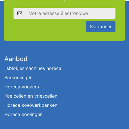
Adresse électronique
S'abonner
Aanbod
Ijsblokjesmachines horeca
Barkoelingen
Horeca vriezers
Koelcellen en vriescellen
Horeca koelwerkbanken
Horeca koelingen